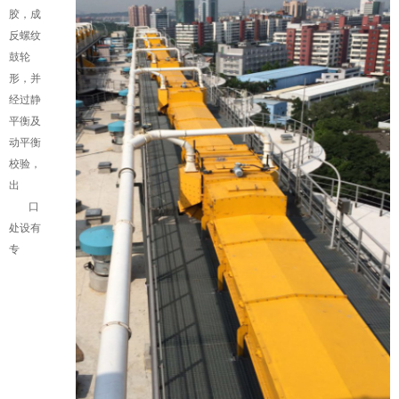
胶，成
反螺纹
鼓轮
形，并
经过静
平衡及
动平衡
校验，
出
口
处设有
专