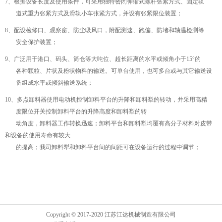
7、根据设备长度及使用条件，可采用独特密闭伸缩式螺杆张紧方式、固定轨
道式重力张紧方式及滑轨小车张紧方式，并设有张紧限位装置；
8、配设检修口、观察窗、防尘吸风口，附配测速、跑偏、防堵和轴温检测等
安全保护装置；
9、广泛用于港口、码头、筒仓等大吨位、超长距离的水平或倾角小于15°的
各种颗粒、片状及粉状物料的输送。可单台使用，也可多台或与其它输送设
备组成水平或倾斜输送系统；
10、多点卸料器使用电动机控制卸料平台的升降和卸料犁的转动，并采用高精
度限位开关控制卸料平台的升降高度和卸料犁的转
动角度，卸料器工作转换迅速；卸料平台和卸料犁均覆有高分子材料对皮带
和设备的使用寿命有较大
的提高；我司卸料犁和卸料平台间的间距可在设备运行的过程中调节；
Copyright © 2017-2020 江苏江达机械制造有限公司