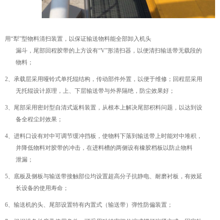
用“犁”型物料清扫装置，以保证输送物料能全部卸入机头
漏斗，尾部回程胶带的上方设有“V”形清扫器，以便清扫输送带无载段的
物料；
2、承载层采用哑铃式单托辊结构，传动部件外置，以便于维修；回程层采用
无托辊设计原理，上、下层输送带与外界隔绝，防尘效果好；
3、尾部采用密封型自清式返料装置，从根本上解决尾部积料问题，以达到设
备全程尘封效果；
4、进料口设有对中可调节缓冲挡板，使物料下落到输送带上时能对中堆积，
并降低物料对胶带的冲击，在进料槽的两侧设有橡胶档板以防止物料
泄漏；
5、底板及侧板与输送带接触部位均设置超高分子抗静电、耐磨衬板，有效延
长设备的使用寿命；
6、输送机的头、尾部设置特有内置式（输送带）弹性防偏装置；